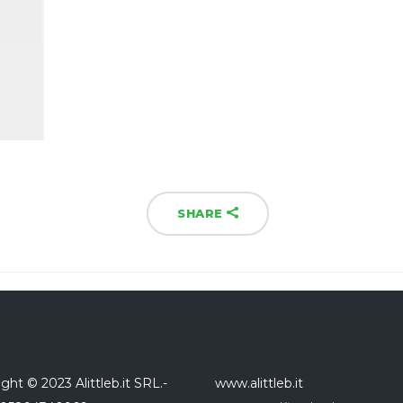
SHARE
ght © 2023 Alittleb.it SRL.-
www.alittleb.it