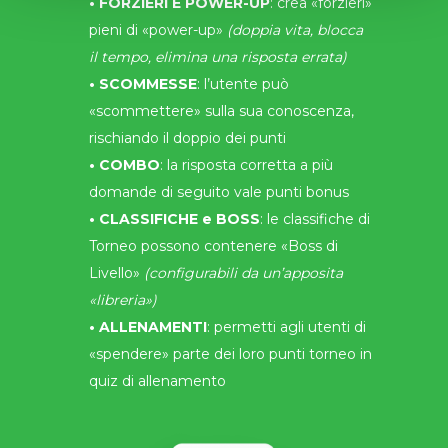
• FORZIERI E POWER-UP
: crea «forzieri»
pieni di «power-up»
(doppia vita, blocca
il tempo, elimina una risposta errata)
• SCOMMESSE
: l’utente può
«scommettere» sulla sua conoscenza,
rischiando il doppio dei punti
• COMBO
: la risposta corretta a più
domande di seguito vale punti bonus
• CLASSIFICHE e BOSS
: le classifiche di
Torneo possono contenere «Boss di
Livello»
(configurabili da un’apposita
«libreria»)
• ALLENAMENTI
: permetti agli utenti di
«spendere» parte dei loro punti torneo in
quiz di allenamento