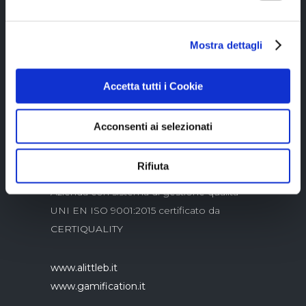
Mostra dettagli
Copyright © 2023 Alittleb.it SRL.- P.IVA
05894340966
Accetta tutti i Cookie
Acconsenti ai selezionati
Rifiuta
Azienda con sistema di gestione qualità
UNI EN ISO 9001:2015 certificato da
CERTIQUALITY
www.alittleb.it
www.gamification.it