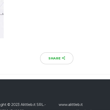
SHARE
ght © 2023 Alittleb.it SRL.-
www.alittleb.it