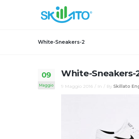
White-Sneakers-2
White-Sneakers-
09
Maggio
9 Maggio 2016
In
By
Skillato E