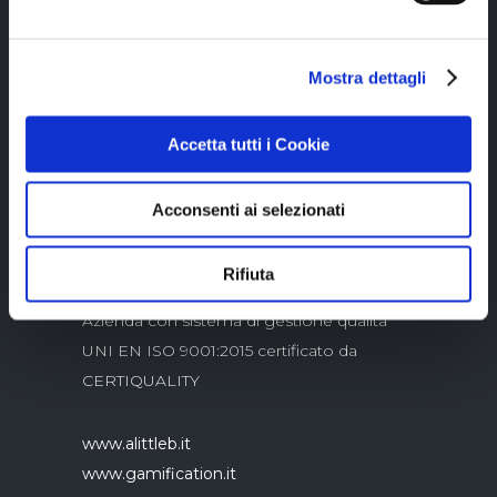
Mostra dettagli
Copyright © 2023 Alittleb.it SRL.- P.IVA
05894340966
Accetta tutti i Cookie
Acconsenti ai selezionati
Rifiuta
Azienda con sistema di gestione qualità
UNI EN ISO 9001:2015 certificato da
CERTIQUALITY
www.alittleb.it
www.gamification.it