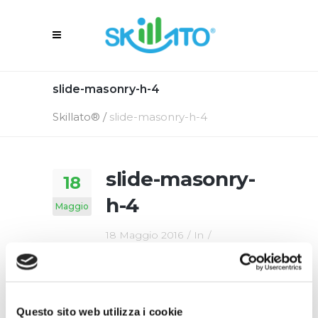
slide-masonry-h-4
Skillato®
/
slide-masonry-h-4
slide-masonry-
18
h-4
Maggio
18 Maggio 2016
In
By
Skillato Engage
Questo sito web utilizza i cookie