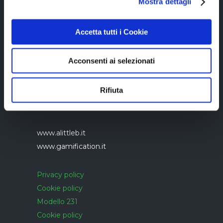
Mostra dettagli
Accetta tutti i Cookie
Acconsenti ai selezionati
Azienda con sistema di gestione qualità
Rifiuta
UNI EN ISO 9001:2015 certificato da
CERTIQUALITY
www.alittleb.it
www.gamification.it
Privacy policy
Cookie policy
Modello 231
Cookie policy