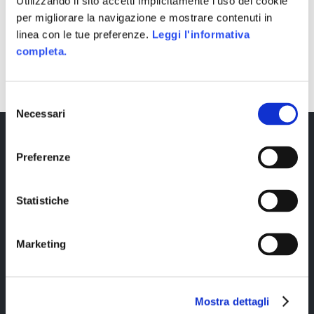
Utilizzando il sito accetti implicitamente l'uso dei cookie
per migliorare la navigazione e mostrare contenuti in
linea con le tue preferenze.
Leggi l'informativa
completa.
SHARE
Selezione
Necessari
del
consenso
Preferenze
Statistiche
Marketing
Copyright © 2023 Alittleb.it SRL.- P.IVA
05894340966
Mostra dettagli