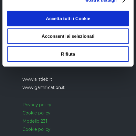
Mostra dettagli
Accetta tutti i Cookie
Acconsenti ai selezionati
Azienda con sistema di gestione qualità
UNI EN ISO 9001:2015 certificato da
Rifiuta
CERTIQUALITY
www.alittleb.it
www.gamification.it
Privacy policy
Cookie policy
Modello 231
Cookie policy