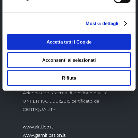
Mostra dettagli
Copyright © 2023 Alittleb.it SRL.- P.IVA
05894340966
Accetta tutti i Cookie
Acconsenti ai selezionati
Rifiuta
Azienda con sistema di gestione qualità
UNI EN ISO 9001:2015 certificato da
CERTIQUALITY
www.alittleb.it
www.gamification.it