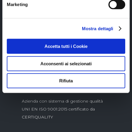
Marketing
Mostra dettagli
Copyright © 2023 Alittleb.it SRL.- P.IVA
Accetta tutti i Cookie
05894340966
Acconsenti ai selezionati
Rifiuta
Azienda con sistema di gestione qualità
UNI EN ISO 9001:2015 certificato da
CERTIQUALITY