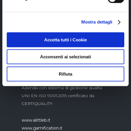
Mostra dettagli
Copyright © 2023 Alittleb.it SRL.- P.IVA
05894340966
Accetta tutti i Cookie
Acconsenti ai selezionati
Rifiuta
Azienda con sistema di gestione qualità
UNI EN ISO 9001:2015 certificato da
CERTIQUALITY
www.alittleb.it
www.gamification.it