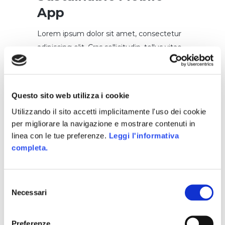
App
Lorem ipsum dolor sit amet, consectetur
adipiscing elit. Cras sollicitudin, tellus vitae
condimentum egestas, libero dolor auctor
tellus, eu consectetur neque elit quis nunc.
Cras elementum pretium est. Nullam ac
Questo sito web utilizza i cookie
justo efficitur, tristique ligula a,
Utilizzando il sito accetti implicitamente l'uso dei cookie
pellentesque ipsum. Quisque augue
per migliorare la navigazione e mostrare contenuti in
ipsum, vehicula et tellus nec, maximus
linea con le tue preferenze.
Leggi l'informativa
viverra metus. Nullam elementum nibh
completa.
nec pellentesque finibus. Suspendisse
laoreet velit at eros eleifend, a
Selezione
pellentesque urna ornare. In sed viverra
Necessari
del
dui. Duis ultricies mi sed lorem blandit, non
consenso
sodales sapien fermentum. Donec
ultricies, turpis a sagittis suscipit, ex odio
Preferenze