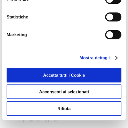
volutpat sem, vel molestie ligula enim
varius est. Pellentesque sodales ipsum nisi.
Statistiche
Suspendisse ultrices nulla eu volutpat
volutpat. Nunc vestibulum, tortor
Marketing
sollicitudin dapibus egestas lorem.
Mostra dettagli
Custom Field
Duis dolor est
Accetta tutti i Cookie
Date
18 Maggio 2016
Acconsenti ai selezionati
Category
Business
Rifiuta