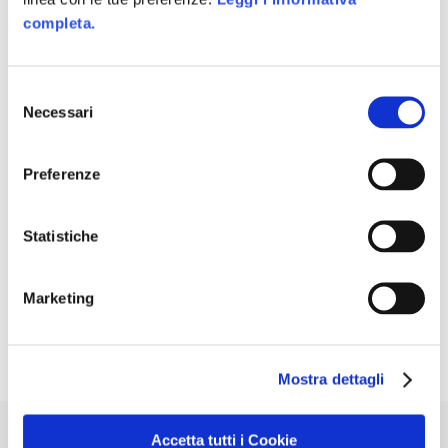
varius est. Pellentesque sodales ipsum nisi.
completa.
Suspendisse ultrices nulla eu volutpat
volutpat. Nunc vestibulum, tortor
sollicitudin dapibus egestas lorem.
Selezione
Necessari
del
Custom Field
consenso
Duis dolor est
Preferenze
Date
16 Maggio 2016
Statistiche
Category
Agency, Design
Marketing
Mostra dettagli
Accetta tutti i Cookie