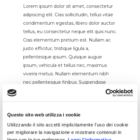
Lorem ipsum dolor sit amet, consectetur
adipiscing elit. Cras sollicitudin, tellus vitae
condimentum egestas, libero dolor auctor
tellus, eu consectetur neque elit quis nunc.
Cras elementum pretium est. Nullam ac
justo efficitur, tristique ligula a,
pellentesque ipsum. Quisque augue
ipsum, vehicula et tellus nec, maximus
viverra metus. Nullam elementum nibh
nec pellentesque finibus. Suspendisse
laoreet velit at eros eleifend, a
pellentesque urna ornare. In sed viverra
dui. Duis ultricies mi sed lorem blandit, non
Questo sito web utilizza i cookie
sodales sapien fermentum. Donec
ultricies, turpis a sagittis suscipit, ex odio
Utilizzando il sito accetti implicitamente l'uso dei cookie
per migliorare la navigazione e mostrare contenuti in
volutpat sem, vel molestie ligula enim
linea con le tue preferenze.
Leggi l'informativa