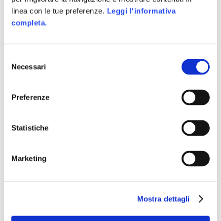
varius est. Pellentesque sodales ipsum nisi.
linea con le tue preferenze.
Leggi l'informativa
Suspendisse ultrices nulla eu volutpat
completa.
volutpat. Nunc vestibulum, tortor
sollicitudin dapibus egestas lorem.
Selezione
Necessari
del
Custom Field
consenso
Duis dolor est
Preferenze
Date
17 Maggio 2016
Statistiche
Category
Typography
Marketing
Mostra dettagli