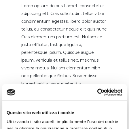
Lorem ipsum dolor sit amet, consectetur
adipiscing elit. Cras sollicitudin, tellus vitae
condimentum egestas, libero dolor auctor
tellus, eu consectetur neque elit quis nunc.
Cras elementum pretium est. Nullam ac
justo efficitur, tristique ligula a,
pellentesque ipsum. Quisque augue
ipsum, vehicula et tellus nec, maximus
viverra metus. Nullam elementum nibh
nec pellentesque finibus. Suspendisse
laoreet velit at eros eleifend, a
pellentesque urna ornare. In sed viverra
dui. Duis ultricies mi sed lorem blandit, non
sodales sapien fermentum. Donec
Questo sito web utilizza i cookie
ultricies, turpis a sagittis suscipit, ex odio
Utilizzando il sito accetti implicitamente l'uso dei cookie
volutpat sem, vel molestie ligula enim
per migliorare la navigazione e mostrare contenuti in