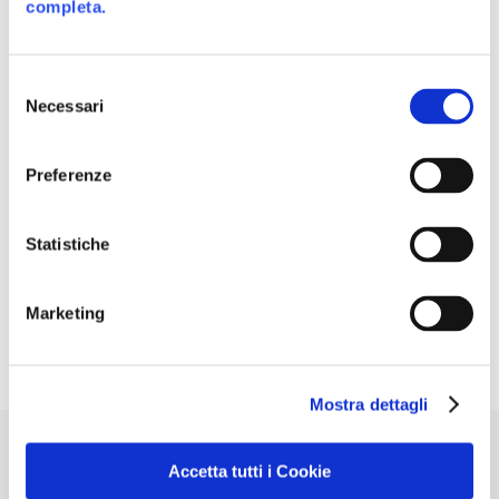
completa.
volutpat. Nunc vestibulum, tortor
sollicitudin dapibus egestas lorem.
Selezione
Necessari
del
Custom Field
Duis dolor est
consenso
Date
Preferenze
4 Maggio 2016
Category
Statistiche
Creative
Marketing
Mostra dettagli
Accetta tutti i Cookie