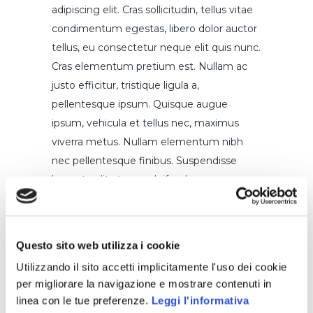
adipiscing elit. Cras sollicitudin, tellus vitae
condimentum egestas, libero dolor auctor
tellus, eu consectetur neque elit quis nunc.
Cras elementum pretium est. Nullam ac
justo efficitur, tristique ligula a,
pellentesque ipsum. Quisque augue
ipsum, vehicula et tellus nec, maximus
viverra metus. Nullam elementum nibh
nec pellentesque finibus. Suspendisse
laoreet velit at eros eleifend, a
pellentesque urna ornare. In sed viverra
dui. Duis ultricies mi sed lorem blandit, non
sodales sapien fermentum. Donec
Questo sito web utilizza i cookie
ultricies, turpis a sagittis suscipit, ex odio
Utilizzando il sito accetti implicitamente l'uso dei cookie
volutpat sem, vel molestie ligula enim
per migliorare la navigazione e mostrare contenuti in
varius est. Pellentesque sodales ipsum nisi.
linea con le tue preferenze.
Leggi l'informativa
Suspendisse ultrices nulla eu volutpat