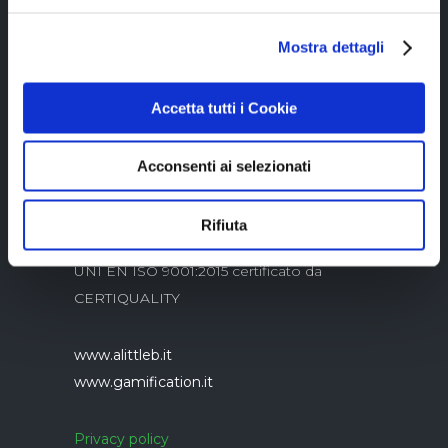
Copyright © 2023 Alittleb.it SRL.- P.IVA
Mostra dettagli
05894340966
Accetta tutti i Cookie
Acconsenti ai selezionati
Rifiuta
Azienda con sistema di gestione qualità
UNI EN ISO 9001:2015 certificato da
CERTIQUALITY
www.alittleb.it
www.gamification.it
Privacy policy