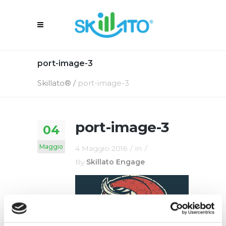
port-image-3
Skillato®
/
port-image-3
port-image-3
04
Maggio
4 Maggio 2016
In
By
Skillato Engage