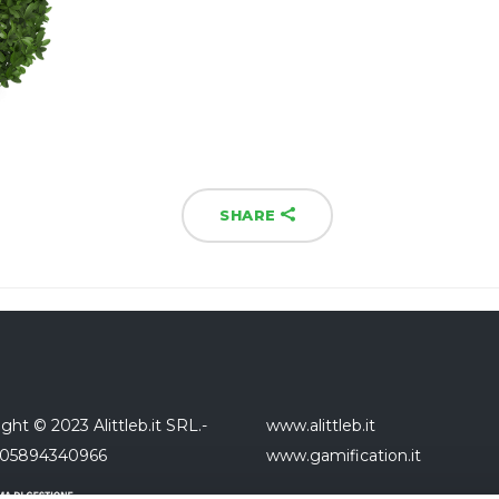
SHARE
ght © 2023 Alittleb.it SRL.-
www.alittleb.it
 05894340966
www.gamification.it