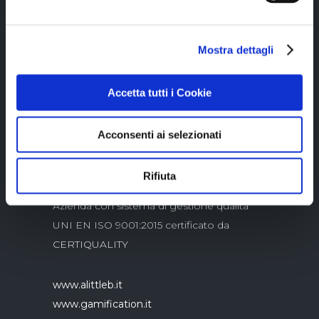
Mostra dettagli
Copyright © 2023 Alittleb.it SRL.- P.IVA
05894340966
Accetta tutti i Cookie
Acconsenti ai selezionati
Rifiuta
Azienda con sistema di gestione qualità
UNI EN ISO 9001:2015 certificato da
CERTIQUALITY
www.alittleb.it
www.gamification.it