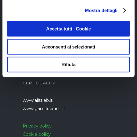
Copyright © 2023 Alittleb.it SRL.- P.IVA
Mostra dettagli
05894340966
Accetta tutti i Cookie
Acconsenti ai selezionati
Rifiuta
Azienda con sistema di gestione qualità
UNI EN ISO 9001:2015 certificato da
CERTIQUALITY
www.alittleb.it
www.gamification.it
Privacy policy
Cookie policy