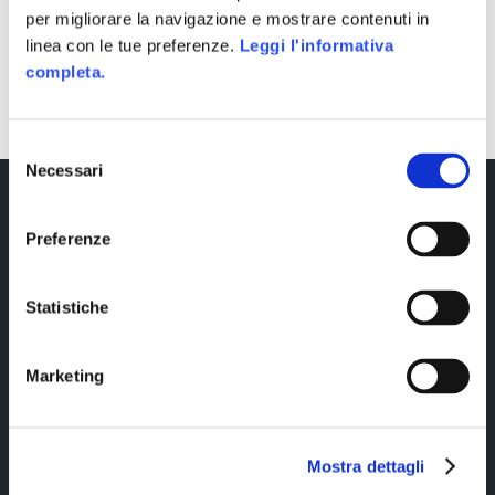
per migliorare la navigazione e mostrare contenuti in
linea con le tue preferenze.
Leggi l'informativa
SHARE
completa.
Selezione
Necessari
del
consenso
Preferenze
Statistiche
Marketing
Copyright © 2023 Alittleb.it SRL.- P.IVA
05894340966
Mostra dettagli