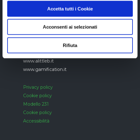
Accetta tutti i Cookie
Azienda con sistema di gestione qualità
Acconsenti ai selezionati
UNI EN ISO 9001:2015 certificato da
CERTIQUALITY
Rifiuta
www.alittleb.it
www.gamification.it
Privacy policy
Cookie policy
Modello 231
Cookie policy
Accessibilità