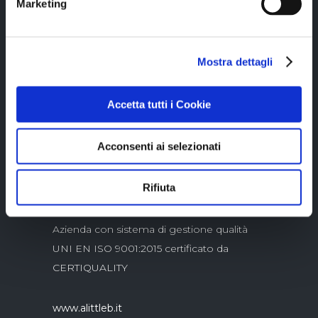
Marketing
Mostra dettagli
Copyright © 2023 Alittleb.it SRL.- P.IVA
Accetta tutti i Cookie
05894340966
Acconsenti ai selezionati
Rifiuta
Azienda con sistema di gestione qualità
UNI EN ISO 9001:2015 certificato da
CERTIQUALITY
www.alittleb.it