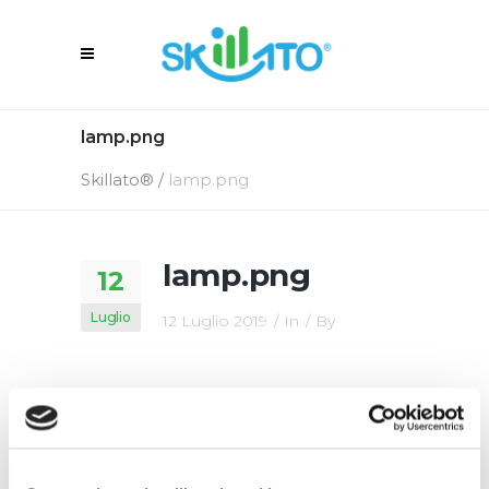
lamp.png
Skillato®
/
lamp.png
lamp.png
12
Luglio
12 Luglio 2019
In
By