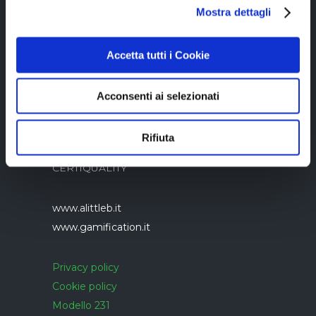
05894340966
Mostra dettagli
Accetta tutti i Cookie
Acconsenti ai selezionati
Azienda con sistema di gestione qualità
Rifiuta
UNI EN ISO 9001:2015 certificato da
CERTIQUALITY
www.alittleb.it
www.gamification.it
Privacy policy
Cookie policy
Modello 231