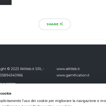
SHARE
ght © 2023 Alittleb.it SRL.-
www.alittleb.it
 05894340966
www.gamification.it
 cookie
 implicitamente l'uso dei cookie per migliorare la navigazione e mo