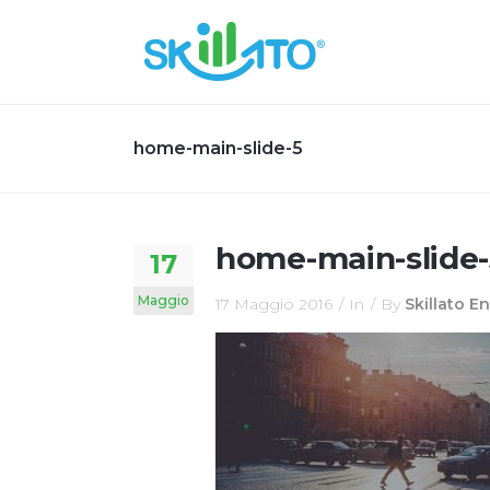
home-main-slide-5
home-main-slide-
17
Maggio
17 Maggio 2016
In
By
Skillato E