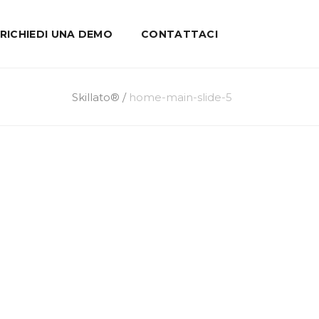
RICHIEDI UNA DEMO
CONTATTACI
Skillato®
/
home-main-slide-5