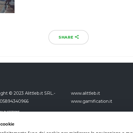
SHARE
ght © 2023 Alittleb.it SRL.-
www.alittleb.it
 05894340966
www.gamification.it
 cookie