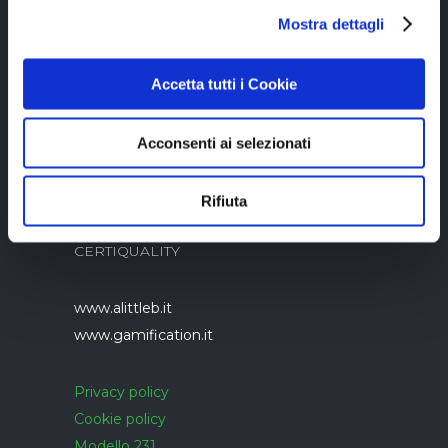
Mostra dettagli
05894340966
Accetta tutti i Cookie
Acconsenti ai selezionati
Azienda con sistema di gestione qualità
Rifiuta
UNI EN ISO 9001:2015 certificato da
CERTIQUALITY
www.alittleb.it
www.gamification.it
Privacy policy
Cookie policy
Modello 231