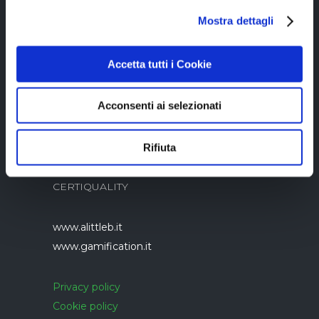
Copyright © 2023 Alittleb.it SRL.- P.IVA
Mostra dettagli
05894340966
Accetta tutti i Cookie
Acconsenti ai selezionati
Rifiuta
Azienda con sistema di gestione qualità
UNI EN ISO 9001:2015 certificato da
CERTIQUALITY
www.alittleb.it
www.gamification.it
Privacy policy
Cookie policy