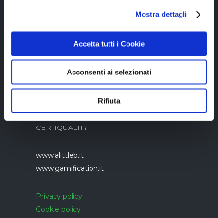
Copyright © 2023 Alittleb.it SRL.- P.IVA
Mostra dettagli
05894340966
Accetta tutti i Cookie
Acconsenti ai selezionati
Rifiuta
Azienda con sistema di gestione qualità
UNI EN ISO 9001:2015 certificato da
CERTIQUALITY
www.alittleb.it
www.gamification.it
Privacy policy
Cookie policy