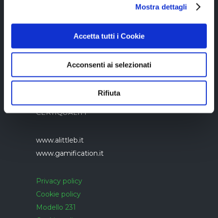
05894340966
Mostra dettagli
Accetta tutti i Cookie
Acconsenti ai selezionati
Azienda con sistema di gestione qualità
Rifiuta
UNI EN ISO 9001:2015 certificato da
CERTIQUALITY
www.alittleb.it
www.gamification.it
Privacy policy
Cookie policy
Modello 231