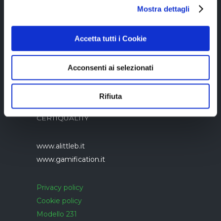
05894340966
Mostra dettagli
Accetta tutti i Cookie
Acconsenti ai selezionati
Azienda con sistema di gestione qualità
Rifiuta
UNI EN ISO 9001:2015 certificato da
CERTIQUALITY
www.alittleb.it
www.gamification.it
Privacy policy
Cookie policy
Modello 231