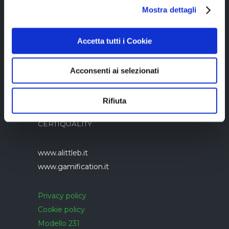
05894340966
Mostra dettagli
Accetta tutti i Cookie
Acconsenti ai selezionati
Azienda con sistema di gestione qualità
Rifiuta
UNI EN ISO 9001:2015 certificato da
CERTIQUALITY
www.alittleb.it
www.gamification.it
Privacy policy
Cookie policy
Modello 231