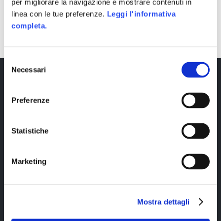
per migliorare la navigazione e mostrare contenuti in
linea con le tue preferenze.
Leggi l'informativa
SHARE
completa.
Selezione
Necessari
del
consenso
Preferenze
Statistiche
Copyright © 2023 Alittleb.it SRL.- P.IVA
Marketing
05894340966
Mostra dettagli