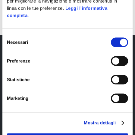
per migliorare la navigazione e mostrare contenuti in
linea con le tue preferenze.
Leggi l'informativa
completa.
Selezione
Necessari
del
consenso
Preferenze
Statistiche
Copyright © 2023 Alittleb.it SRL.- P.IVA
Marketing
05894340966
Mostra dettagli