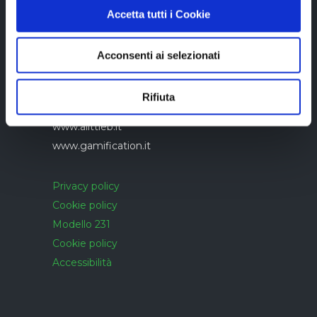
Accetta tutti i Cookie
Azienda con sistema di gestione qualità
Acconsenti ai selezionati
UNI EN ISO 9001:2015 certificato da
CERTIQUALITY
Rifiuta
www.alittleb.it
www.gamification.it
Privacy policy
Cookie policy
Modello 231
Cookie policy
Accessibilità