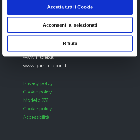
Accetta tutti i Cookie
Azienda con sistema di gestione qualità
Acconsenti ai selezionati
UNI EN ISO 9001:2015 certificato da
CERTIQUALITY
Rifiuta
www.alittleb.it
www.gamification.it
Privacy policy
Cookie policy
Modello 231
Cookie policy
Accessibilità