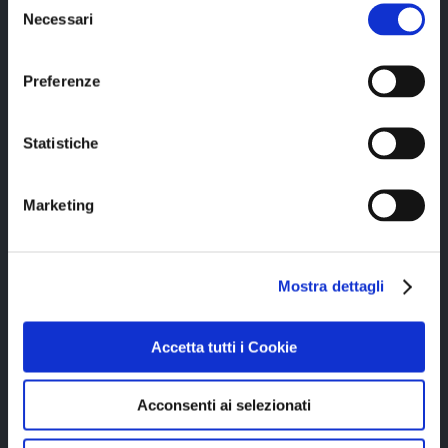
Necessari
del
consenso
Copyright © 2023 Alittleb.it SRL.- P.IVA
Preferenze
05894340966
Statistiche
Marketing
Azienda con sistema di gestione qualità
Mostra dettagli
UNI EN ISO 9001:2015 certificato da
CERTIQUALITY
Accetta tutti i Cookie
www.alittleb.it
Acconsenti ai selezionati
www.gamification.it