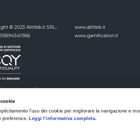
ght © 2023 Alittleb.it SRL.-
www.alittleb.it
 05894340966
www.gamification.it
da con sistema di gestione
à UNI EN ISO 9001:2015
 cookie
ficato da CERTIQUALITY
 implicitamente l'uso dei cookie per migliorare la navigazione e mo
ue preferenze.
Leggi l'informativa completa.