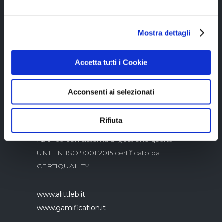
Mostra dettagli
Copyright © 2023 Alittleb.it SRL.- P.IVA
05894340966
Accetta tutti i Cookie
Acconsenti ai selezionati
Rifiuta
Azienda con sistema di gestione qualità
UNI EN ISO 9001:2015 certificato da
CERTIQUALITY
www.alittleb.it
www.gamification.it