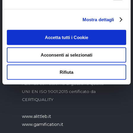
Mostra dettagli
Copyright © 2023 Alittleb.it SRL.- P.IVA
05894340966
Accetta tutti i Cookie
Acconsenti ai selezionati
Rifiuta
Azienda con sistema di gestione qualità
UNI EN ISO 9001:2015 certificato da
CERTIQUALITY
www.alittleb.it
www.gamification.it