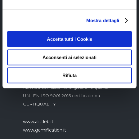
Mostra dettagli
Copyright © 2023 Alittleb.it SRL.- P.IVA
05894340966
Accetta tutti i Cookie
Acconsenti ai selezionati
Rifiuta
Azienda con sistema di gestione qualità
UNI EN ISO 9001:2015 certificato da
CERTIQUALITY
www.alittleb.it
www.gamification.it