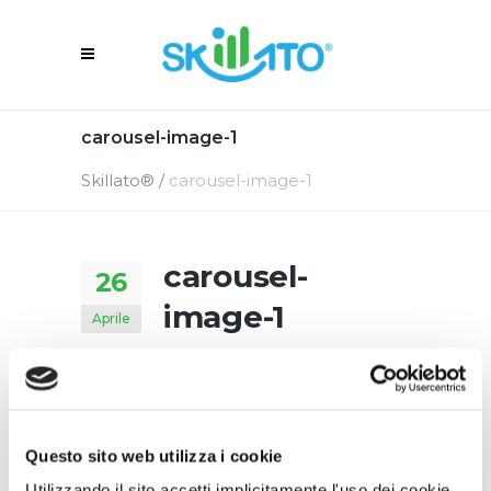
carousel-image-1
Skillato®
/
carousel-image-1
carousel-
26
image-1
Aprile
26 Aprile 2016
In
By
Skillato Engage
Questo sito web utilizza i cookie
Utilizzando il sito accetti implicitamente l'uso dei cookie