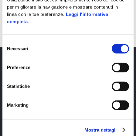
per migliorare la navigazione e mostrare contenuti in
linea con le tue preferenze.
Leggi l'informativa
SHARE
completa.
Selezione
Necessari
del
consenso
Preferenze
Statistiche
Marketing
Copyright © 2023 Alittleb.it SRL.- P.IVA
05894340966
Mostra dettagli