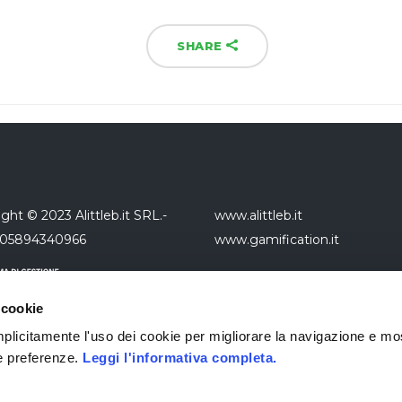
SHARE
ght © 2023 Alittleb.it SRL.-
www.alittleb.it
 05894340966
www.gamification.it
 cookie
 implicitamente l'uso dei cookie per migliorare la navigazione e mo
ue preferenze.
Leggi l'informativa completa.
da con sistema di gestione