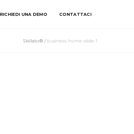
RICHIEDI UNA DEMO
CONTATTACI
Skillato®
/
business-home-slide-1