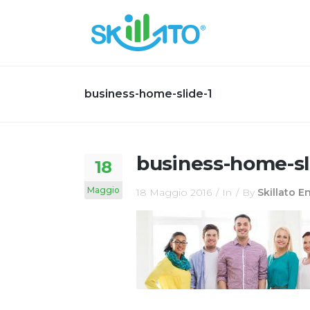
business-home-slide-1
business-home-sl
18
Maggio
18 Maggio 2016
In
By
Skillato 