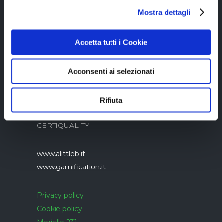
Copyright © 2023 Alittleb.it SRL.- P.IVA
Mostra dettagli
05894340966
Accetta tutti i Cookie
Acconsenti ai selezionati
Azienda con sistema di gestione qualità
Rifiuta
UNI EN ISO 9001:2015 certificato da
CERTIQUALITY
www.alittleb.it
www.gamification.it
Privacy policy
Cookie policy