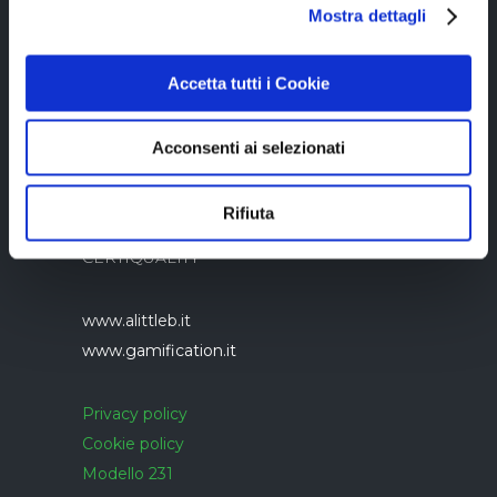
05894340966
Mostra dettagli
Accetta tutti i Cookie
Acconsenti ai selezionati
Azienda con sistema di gestione qualità
Rifiuta
UNI EN ISO 9001:2015 certificato da
CERTIQUALITY
www.alittleb.it
www.gamification.it
Privacy policy
Cookie policy
Modello 231