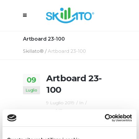
Artboard 23-100
Skillato®
/
Artboard 23-100
Artboard 23-
09
100
Luglio
9 Luglio 2019
In
By
Skillato Engage