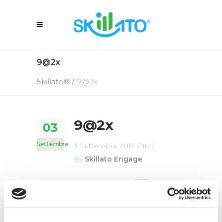
9@2x
Skillato®
/
9@2x
9@2x
03
Settembre
3 Settembre 2019
In
By
Skillato Engage