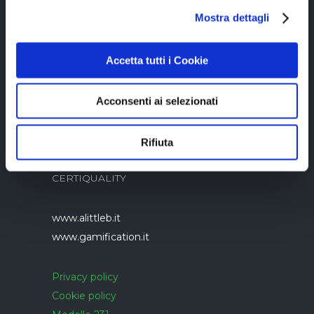
Copyright © 2023 Alittleb.it SRL.- P.IVA
Mostra dettagli
05894340966
Accetta tutti i Cookie
Acconsenti ai selezionati
Azienda con sistema di gestione qualità
Rifiuta
UNI EN ISO 9001:2015 certificato da
CERTIQUALITY
www.alittleb.it
www.gamification.it
Privacy policy
Cookie policy