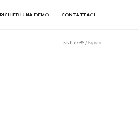
RICHIEDI UNA DEMO
CONTATTACI
Skillato®
/
5@2x