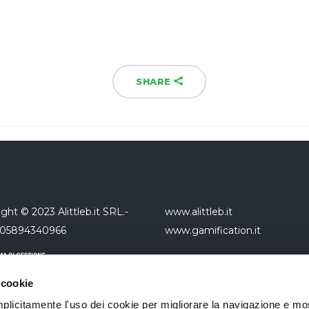
SHARE
ght © 2023 Alittleb.it SRL.-
www.alittleb.it
 05894340966
www.gamification.it
 cookie
 implicitamente l'uso dei cookie per migliorare la navigazione e mo