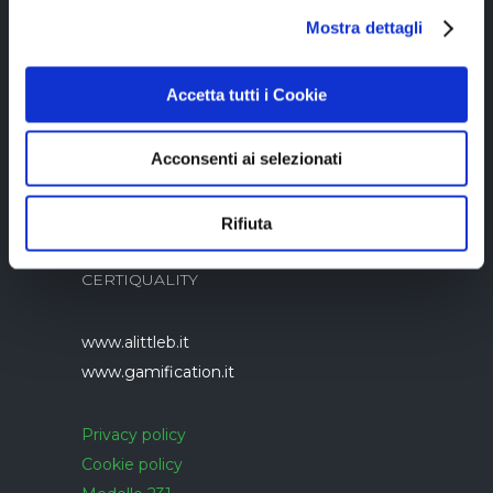
Copyright © 2023 Alittleb.it SRL.- P.IVA
Mostra dettagli
05894340966
Accetta tutti i Cookie
Acconsenti ai selezionati
Azienda con sistema di gestione qualità
Rifiuta
UNI EN ISO 9001:2015 certificato da
CERTIQUALITY
www.alittleb.it
www.gamification.it
Privacy policy
Cookie policy