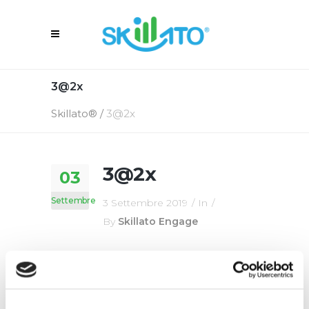
3@2x
Skillato®
/
3@2x
3@2x
03
Settembre
3 Settembre 2019
In
By
Skillato Engage